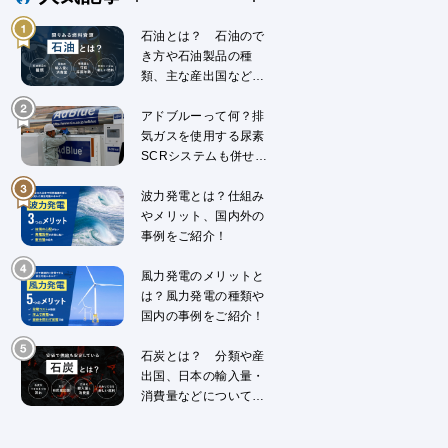
石油とは？ 石油ので
き方や石油製品の種
類、主な産出国などに
ついて解説
アドブルーって何？排
気ガスを使用する尿素
SCRシステムも併せて
解説
波力発電とは？仕組み
やメリット、国内外の
事例をご紹介！
風力発電のメリットと
は？風力発電の種類や
国内の事例をご紹介！
石炭とは？ 分類や産
出国、日本の輸入量・
消費量などについて解
説