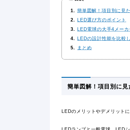
1
簡単図解！項目別に見た
2
LED選び方のポイント
3
LED電球の大手4メー
4
LEDの設計性能を比較
5
まとめ
簡単図解！項目別に見
LEDのメリットやデメリット
LEDランプと一般電球、LE