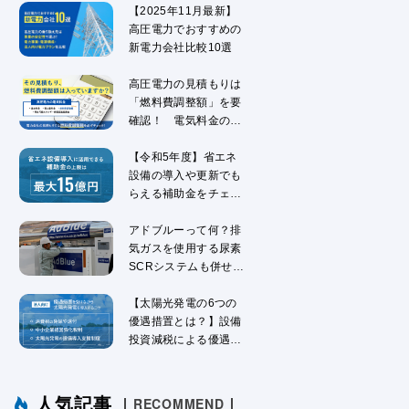
【2025年11月最新】
高圧電力でおすすめの
新電力会社比較10選
高圧電力の見積もりは
「燃料費調整額」を要
確認！ 電気料金の仕
組みを解説
【令和5年度】省エネ
設備の導入や更新でも
らえる補助金をチェッ
ク！
アドブルーって何？排
気ガスを使用する尿素
SCRシステムも併せて
解説
【太陽光発電の6つの
優遇措置とは？】設備
投資減税による優遇措
置を解説
人気記事
RECOMMEND