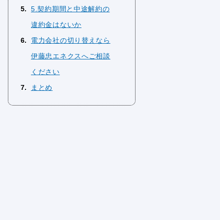
5
5.契約期間と中途解約の
違約金はないか
6
電力会社の切り替えなら
伊藤忠エネクスへご相談
ください
7
まとめ