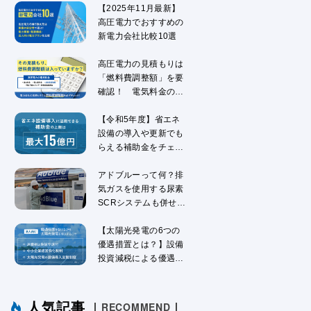
【2025年11月最新】
高圧電力でおすすめの
新電力会社比較10選
高圧電力の見積もりは
「燃料費調整額」を要
確認！ 電気料金の仕
組みを解説
【令和5年度】省エネ
設備の導入や更新でも
らえる補助金をチェッ
ク！
アドブルーって何？排
気ガスを使用する尿素
SCRシステムも併せて
解説
【太陽光発電の6つの
優遇措置とは？】設備
投資減税による優遇措
置を解説
人気記事
RECOMMEND