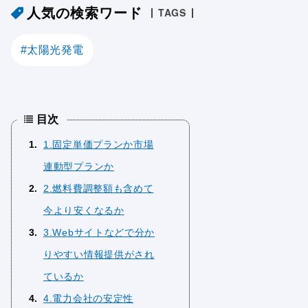
人気の検索ワード
TAGS
太陽光発電
目次
1
1.固定単価プランか市場
連動型プランか
2
2.燃料費調整額も含めて
今より安くなるか
3
3.Webサイトなどで分か
りやすい情報提供がされ
ているか
4
4.電力会社の安定性