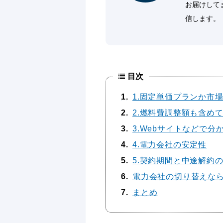
お届けして
信します。
目次
1
1.固定単価プランか市
2
2.燃料費調整額も含め
3
3.Webサイトなどで
4
4.電力会社の安定性
5
5.契約期間と中途解約
6
電力会社の切り替えな
7
まとめ