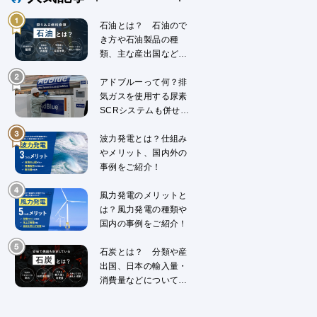
石油とは？ 石油ので
き方や石油製品の種
類、主な産出国などに
ついて解説
アドブルーって何？排
気ガスを使用する尿素
SCRシステムも併せて
解説
波力発電とは？仕組み
やメリット、国内外の
事例をご紹介！
風力発電のメリットと
は？風力発電の種類や
国内の事例をご紹介！
石炭とは？ 分類や産
出国、日本の輸入量・
消費量などについて解
説