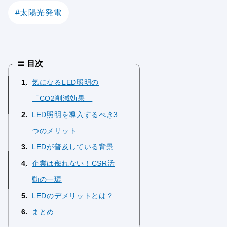
太陽光発電
目次
1
気になるLED照明の
「CO2削減効果」
2
LED照明を導入するべき3
つのメリット
3
LEDが普及している背景
4
企業は侮れない！CSR活
動の一環
5
LEDのデメリットとは？
6
まとめ