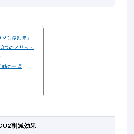
CO2削減効果」
き3つのメリット
景
活動の一環
？
CO2削減効果」