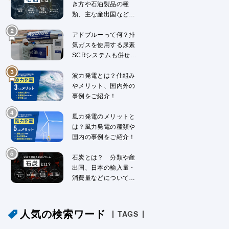
き方や石油製品の種
類、主な産出国などに
ついて解説
アドブルーって何？排
気ガスを使用する尿素
SCRシステムも併せて
解説
波力発電とは？仕組み
やメリット、国内外の
事例をご紹介！
風力発電のメリットと
は？風力発電の種類や
国内の事例をご紹介！
石炭とは？ 分類や産
出国、日本の輸入量・
消費量などについて解
説
人気の検索ワード
TAGS