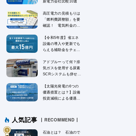
新電力会社比較10選
高圧電力の見積もりは
「燃料費調整額」を要
確認！ 電気料金の仕
組みを解説
【令和5年度】省エネ
設備の導入や更新でも
らえる補助金をチェッ
ク！
アドブルーって何？排
気ガスを使用する尿素
SCRシステムも併せて
解説
【太陽光発電の6つの
優遇措置とは？】設備
投資減税による優遇措
置を解説
人気記事
RECOMMEND
石油とは？ 石油ので