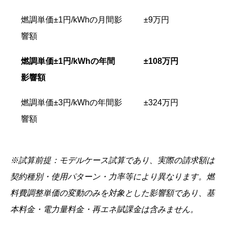
燃調単価±1円/kWhの月間影
±9万円
響額
燃調単価±1円/kWhの年間
±108万円
影響額
燃調単価±3円/kWhの年間影
±324万円
響額
※試算前提：モデルケース試算であり、実際の請求額は
契約種別・使用パターン・力率等により異なります。燃
料費調整単価の変動のみを対象とした影響額であり、基
本料金・電力量料金・再エネ賦課金は含みません。