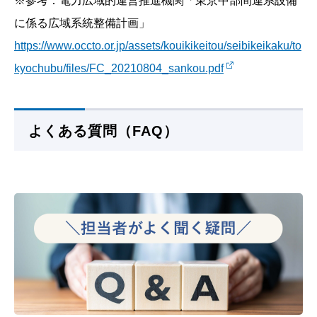
※参考：電力広域的運営推進機関「東京中部間連系設備
に係る広域系統整備計画」
https://www.occto.or.jp/assets/kouikikeitou/seibikeikaku/to
kyochubu/files/FC_20210804_sankou.pdf
よくある質問（FAQ）