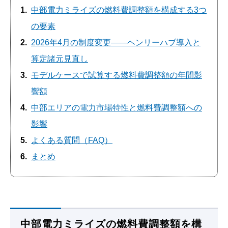
1
中部電力ミライズの燃料費調整額を構成する3つ
の要素
2
2026年4月の制度変更――ヘンリーハブ導入と
算定諸元見直し
3
モデルケースで試算する燃料費調整額の年間影
響額
4
中部エリアの電力市場特性と燃料費調整額への
影響
5
よくある質問（FAQ）
6
まとめ
中部電力ミライズの燃料費調整額を構