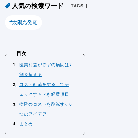
人気の検索ワード
TAGS
太陽光発電
目次
1
医業利益が赤字の病院は7
割を超える
2
コスト削減をする上でチ
ェックするべき経費項目
3
病院のコストを削減する8
つのアイデア
4
まとめ