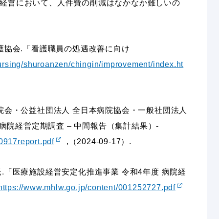
経営において、人件費の削減はなかなか難しいの
護協会.「看護職員の処遇改善に向け
nursing/shuroanzen/chingin/improvement/index.ht
病院会・公益社団法人 全日本病院協会・一般社団法人
 病院経営定期調査 – 中間報告（集計結果）-
40917report.pdf
,（2024-09-17）.
.「医療施設経営安定化推進事業 令和4年度 病院経
https://www.mhlw.go.jp/content/001252727.pdf