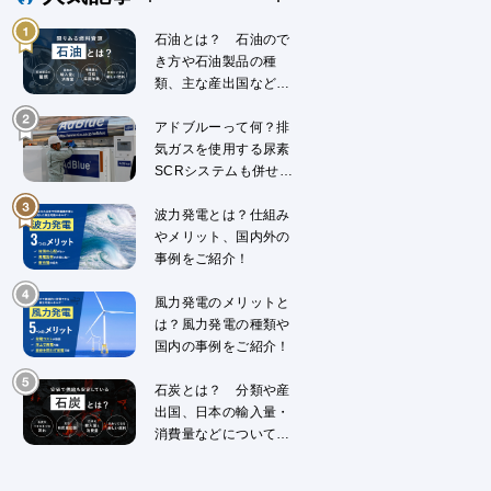
石油とは？ 石油ので
き方や石油製品の種
類、主な産出国などに
ついて解説
アドブルーって何？排
気ガスを使用する尿素
SCRシステムも併せて
解説
波力発電とは？仕組み
やメリット、国内外の
事例をご紹介！
風力発電のメリットと
は？風力発電の種類や
国内の事例をご紹介！
石炭とは？ 分類や産
出国、日本の輸入量・
消費量などについて解
説