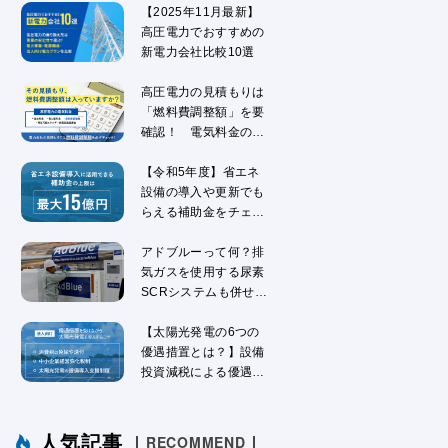
【2025年11月最新】
高圧電力でおすすめの
新電力会社比較10選
高圧電力の見積もりは
「燃料費調整額」を要
確認！ 電気料金の仕
組みを解説
【令和5年度】省エネ
設備の導入や更新でも
らえる補助金をチェッ
ク！
アドブルーって何？排
気ガスを使用する尿素
SCRシステムも併せて
解説
【太陽光発電の6つの
優遇措置とは？】設備
投資減税による優遇措
置を解説
人気記事
RECOMMEND