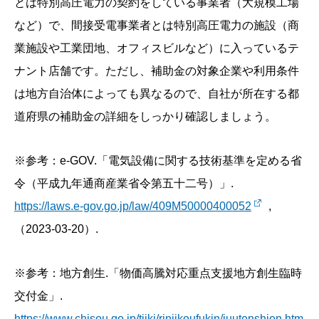
とは特別高圧電力の契約をしている事業者（大規模工場
など）で、間接受電事業者とは特別高圧電力の施設（商
業施設や工業団地、オフィスビルなど）に入っているテ
ナント店舗です。ただし、補助金の対象企業や利用条件
は地方自治体によっても異なるので、自社が所在する都
道府県の補助金の詳細をしっかり確認しましょう。
※参考：e-GOV.「電気設備に関する技術基準を定める省
令（平成九年通商産業省令第五十二号）」.
https://laws.e-gov.go.jp/law/409M50000400052
,
（2023-03-20）.
※参考：地方創生.「物価高騰対応重点支援地方創生臨時
交付金」.
https://www.chisou.go.jp/tiiki/rinjikoufukin/juutenshien.htm