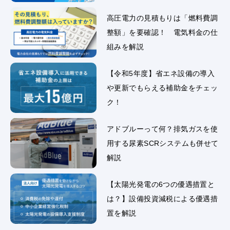
高圧電力の見積もりは「燃料費調
整額」を要確認！ 電気料金の仕
組みを解説
【令和5年度】省エネ設備の導入
や更新でもらえる補助金をチェッ
ク！
アドブルーって何？排気ガスを使
用する尿素SCRシステムも併せて
解説
【太陽光発電の6つの優遇措置と
は？】設備投資減税による優遇措
置を解説