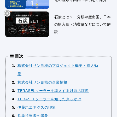
石炭とは？ 分類や産出国、日本
の輸入量・消費量などについて解
説
目次
1
株式会社サンヨ様のプロジェクト概要・導入効
果
2
株式会社サンヨ様の企業情報
3
TERASELソーラーを導入する以前の課題
4
TERASELソーラーを知ったきっかけ
5
伊藤忠エネクスの印象
6
営業担当者の印象