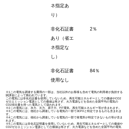
ネ指定あ
り）
非化石証書
2％
あり（省エ
ネ指定な
し）
非化石証書
84％
使用なし
※1この電気を調達する費用の一部は、当社以外のお客様も含めて電気の利用者が負担する
賦課金によって賄われています。
この電気には非化石証書を使用していないため、再生可能エネルギーとしての価値やCO2
ゼロエミッション電源としての価値は有さず、火力電源などを含めた全国平均の電気の
CO2排出量を持った電気として扱われます。
※2この電気には、水力、火力、原子力、FIT電気、再生可能エネルギー等が含まれます。
※3この電気には、他社から調達している電気の一部でJEPXと特定できるものも含まれま
す。
※4この電気には、他社から調達している電気の一部で発電所が特定できないもの等が含ま
れます。
※5この電気には非化石証明書を使用していないため、再生可能エネルギーとしての価値や
CO2ゼロエミッション電源としての価値は有さず、火力電源などを含めた全国平均の電気