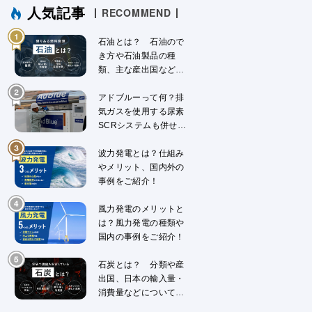
人気記事
RECOMMEND
石油とは？ 石油ので
き方や石油製品の種
類、主な産出国などに
ついて解説
アドブルーって何？排
気ガスを使用する尿素
SCRシステムも併せて
解説
波力発電とは？仕組み
やメリット、国内外の
事例をご紹介！
風力発電のメリットと
は？風力発電の種類や
国内の事例をご紹介！
石炭とは？ 分類や産
出国、日本の輸入量・
消費量などについて解
説