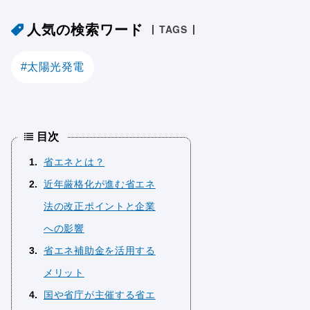
人気の検索ワード
TAGS
太陽光発電
目次
1
省エネとは？
2
近年厳格化が進む省エネ
法の改正ポイントと企業
への影響
3
省エネ補助金を活用する
メリット
4
国や省庁が主催する省エ