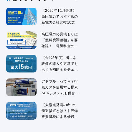
【2025年11月最新】
高圧電力でおすすめの
新電力会社比較10選
高圧電力の見積もりは
「燃料費調整額」を要
確認！ 電気料金の仕
組みを解説
【令和5年度】省エネ
設備の導入や更新でも
らえる補助金をチェッ
ク！
アドブルーって何？排
気ガスを使用する尿素
SCRシステムも併せて
解説
【太陽光発電の6つの
優遇措置とは？】設備
投資減税による優遇措
置を解説