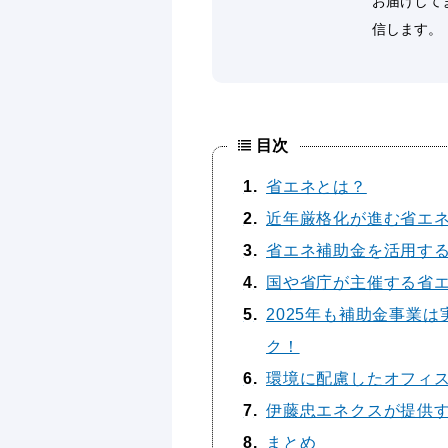
お届けして
信します。
目次
1
省エネとは？
2
近年厳格化が進む省エ
3
省エネ補助金を活用す
4
国や省庁が主催する省
5
2025年も補助金事業
ク！
6
環境に配慮したオフィス
7
伊藤忠エネクスが提供す
8
まとめ