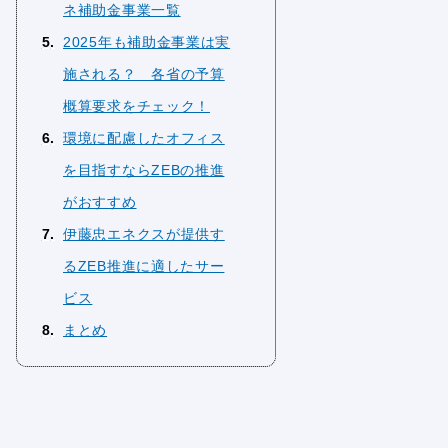
ネ補助金事業一覧
5
2025年も補助金事業は実
施される？ 各省の予算
概算要求をチェック！
6
環境に配慮したオフィス
を目指すならZEBの推進
がおすすめ
7
伊藤忠エネクスが提供す
るZEB推進に適したサー
ビス
8
まとめ